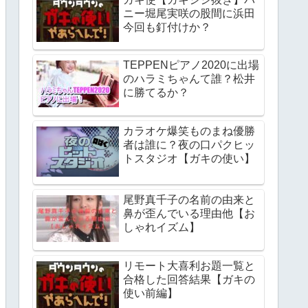
ニー堀尾実咲の股間に浜田
今回も釘付けか？
TEPPENピアノ2020に出場
のハラミちゃんて誰？松井
に勝てるか？
カラオケ爆笑ものまね優勝
者は誰に？夜の口パクヒッ
トスタジオ【ガキの使い】
尾野真千子の名前の由来と
鼻が歪んでいる理由他【お
しゃれイズム】
リモート大喜利お題一覧と
合格した回答結果【ガキの
使い前編】