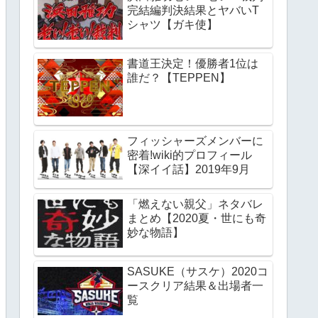
完結編判決結果とヤバいT
シャツ【ガキ使】
書道王決定！優勝者1位は
誰だ？【TEPPEN】
フィッシャーズメンバーに
密着!wiki的プロフィール
【深イイ話】2019年9月
「燃えない親父」ネタバレ
まとめ【2020夏・世にも奇
妙な物語】
SASUKE（サスケ）2020コ
ースクリア結果＆出場者一
覧