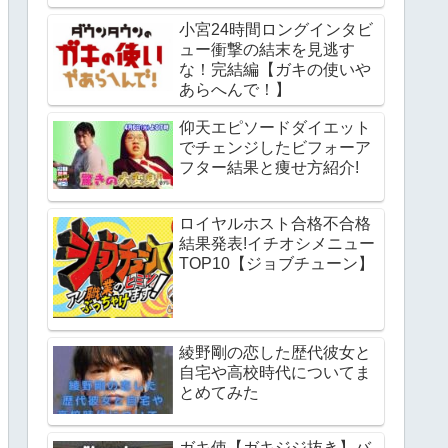
小宮24時間ロングインタビ
ュー衝撃の結末を見逃す
な！完結編【ガキの使いや
あらへんで！】
仰天エピソードダイエット
でチェンジしたビフォーア
フター結果と痩せ方紹介!
ロイヤルホスト合格不合格
結果発表!イチオシメニュー
TOP10【ジョブチューン】
綾野剛の恋した歴代彼女と
自宅や高校時代についてま
とめてみた
ガキ使【ガキジジ抜き】バ