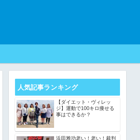
人気記事ランキング
【ダイエット・ヴィレッ
ジ】運動で100キロ痩せる
事はできるか？
浜田雅功老い！老い！裁判