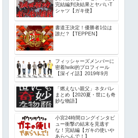
完結編判決結果とヤバいT
シャツ【ガキ使】
書道王決定！優勝者1位は
誰だ？【TEPPEN】
フィッシャーズメンバーに
密着!wiki的プロフィール
【深イイ話】2019年9月
「燃えない親父」ネタバレ
まとめ【2020夏・世にも奇
妙な物語】
小宮24時間ロングインタビ
ュー衝撃の結末を見逃す
な！完結編【ガキの使いや
あらへんで！】