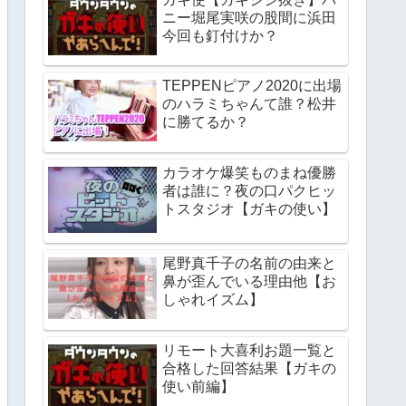
ニー堀尾実咲の股間に浜田
今回も釘付けか？
TEPPENピアノ2020に出場
のハラミちゃんて誰？松井
に勝てるか？
カラオケ爆笑ものまね優勝
者は誰に？夜の口パクヒッ
トスタジオ【ガキの使い】
尾野真千子の名前の由来と
鼻が歪んでいる理由他【お
しゃれイズム】
リモート大喜利お題一覧と
合格した回答結果【ガキの
使い前編】