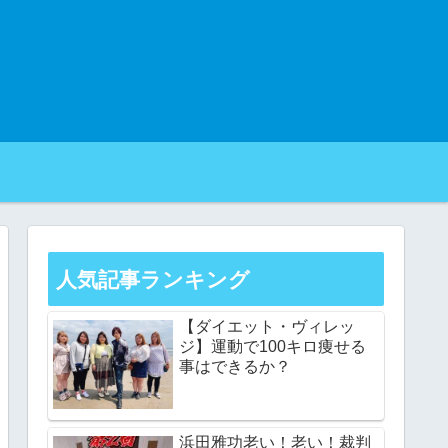
人気記事ランキング
【ダイエット・ヴィレッ
ジ】運動で100キロ痩せる
事はできるか？
浜田雅功老い！老い！裁判