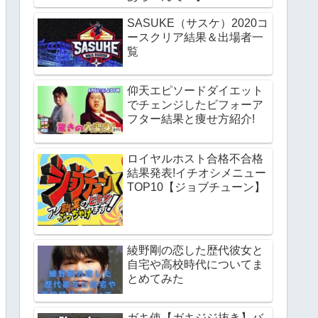
SASUKE（サスケ）2020コ
ースクリア結果＆出場者一
覧
仰天エピソードダイエット
でチェンジしたビフォーア
フター結果と痩せ方紹介!
ロイヤルホスト合格不合格
結果発表!イチオシメニュー
TOP10【ジョブチューン】
綾野剛の恋した歴代彼女と
自宅や高校時代についてま
とめてみた
ガキ使【ガキジジ抜き】バ