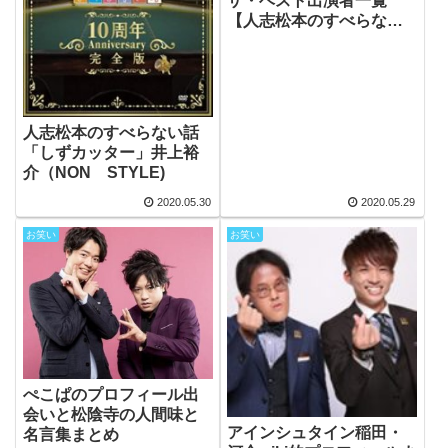
ザ・ベスト出演者一覧
【人志松本のすべらない
話ザ・ベスト】
人志松本のすべらない話
「しずカッター」井上裕
介（NON STYLE)
2020.05.30
2020.05.29
お笑い
お笑い
ぺこぱのプロフィール出
会いと松陰寺の人間味と
アインシュタイン稲田・
名言集まとめ