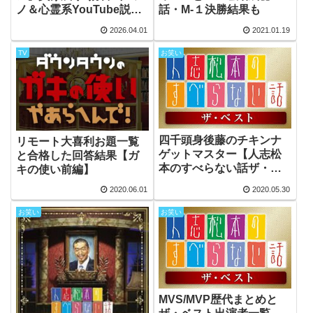
ノ＆心霊系YouTube説を
話・M-１決勝結果も
大予想！
2026.04.01
2021.01.19
TV
お笑い
四千頭身後藤のチキンナ
リモート大喜利お題一覧
ゲットマスター【人志松
と合格した回答結果【ガ
本のすべらない話ザ・ベ
キの使い前編】
スト】
2020.06.01
2020.05.30
お笑い
お笑い
MVS/MVP歴代まとめと