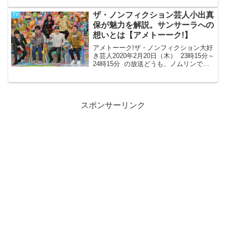
ンです。なんとも羨ましい、企画が行わ
れました。芸人と女性タレントの実験デ
ザ・ノンフィクション芸人小出真
TV
ート！...
保が魅力を解説。サンサーラへの
想いとは【アメトーーク!】
アメトーーク!ザ・ノンフィクション大好
き芸人2020年2月20日（木） 23時15分～
24時15分 の放送どうも、ノムリンで
す。誰しも、生きていればいろんな事が
ありますよね。そんな一人一人の人生に
スポットを当てた番組『ザ・ノンフィク
ショ...
スポンサーリンク