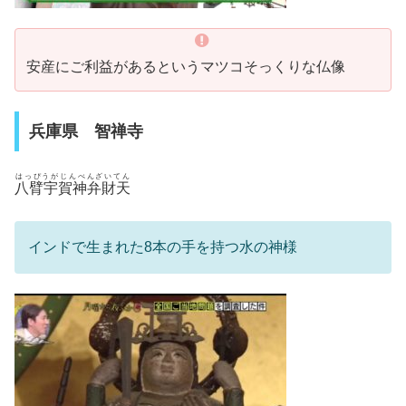
安産にご利益があるというマツコそっくりな仏像
兵庫県 智禅寺
はっぴうがじんべんざいてん
八臂宇賀神弁財天
インドで生まれた8本の手を持つ水の神様