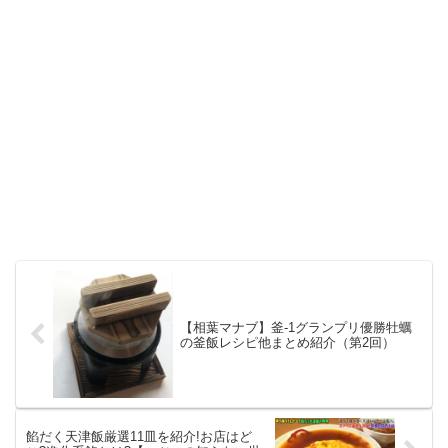
【相葉マナブ】釜‐1グランプリ優勝牡蠣
の釜飯レシピ他まとめ紹介（第2回）
餡だく天津飯厳選11皿を紹介!お店はど