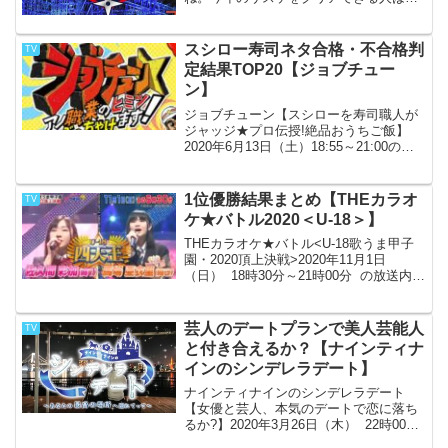
れるのか？2019年12月31日（火） 19時
00分～23時55分 の放送内容
スシロー寿司ネタ合格・不合格判
TV
定結果TOP20【ジョブチュー
ン】
ジョブチューン【スシローを寿司職人が
ジャッジ★プロ伝授!絶品おうちご飯】
2020年6月13日（土）18:55～21:00の放
送内容全員合格で合格できるものはいく
つあるのでしょうか。
1位優勝結果まとめ【THEカラオ
TV
ケ★バトル2020＜U-18＞】
THEカラオケ★バトル<U-18歌うま甲子
園・2020頂上決戦>2020年11月1日
（日） 18時30分～21時00分 の放送内容
今回もやってまいりました。18歳以下の
頂点を決める闘いが！四天王を筆頭にU-
18新人王やU-12のリトルモ...
芸人のデートプランで美人芸能人
TV
と付き合えるか？【ナインティナ
インのシンデレラデート】
ナインティナインのシンデレラデート
【女優と芸人、本気のデートで恋に落ち
るか?】2020年3月26日（木） 22時00分
～23時34分 の放送内容どうも、ノムリ