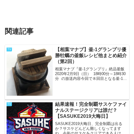
関連記事
【相葉マナブ】釜‐1グランプリ優
TV
勝牡蠣の釜飯レシピ他まとめ紹介
（第2回）
相葉マナブ『釜-1グランプリ』絶品釜飯
2020年2月9日（日） 18時00分～18時30
分 の放送内容今回で８回目となる釜‐1グ
ランプリですが、過去の釜‐1はどのよう
な釜飯がノミネートされていたのでしょ
うか。今回は第2回目の釜‐1グラン...
結果速報！完全制覇サスケファイ
TV
ナルステージクリアは誰だ？
【SASUKE2019大晦日】
SASUKE2019大晦日、完全制覇は出る
か？サスケどんどん難しくなってます
ね。今年のサスケをクリアできる人は現