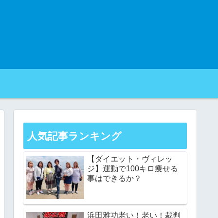
人気記事ランキング
【ダイエット・ヴィレッ
ジ】運動で100キロ痩せる
事はできるか？
浜田雅功老い！老い！裁判