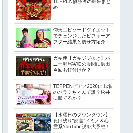
TEPPEN優勝者の結果まと
め
仰天エピソードダイエット
でチェンジしたビフォーア
フター結果と痩せ方紹介!
ガキ使【ガキジジ抜き】バ
ニー堀尾実咲の股間に浜田
今回も釘付けか？
TEPPENピアノ2020に出場
のハラミちゃんて誰？松井
に勝てるか？
【水曜日のダウンタウン】
負け残り"妨害"ドミノ＆心
霊系YouTube説を大予想！