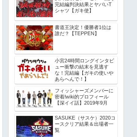
完結編判決結果とヤバいT
シャツ【ガキ使】
書道王決定！優勝者1位は
誰だ？【TEPPEN】
小宮24時間ロングインタビ
ュー衝撃の結末を見逃す
な！完結編【ガキの使いや
あらへんで！】
フィッシャーズメンバーに
密着!wiki的プロフィール
【深イイ話】2019年9月
SASUKE（サスケ）2020コ
ースクリア結果＆出場者一
覧