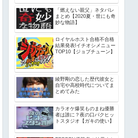
「燃えない親父」ネタバレ
まとめ【2020夏・世にも奇
妙な物語】
ロイヤルホスト合格不合格
結果発表!イチオシメニュー
TOP10【ジョブチューン】
綾野剛の恋した歴代彼女と
自宅や高校時代についてま
とめてみた
カラオケ爆笑ものまね優勝
者は誰に？夜の口パクヒッ
トスタジオ【ガキの使い】