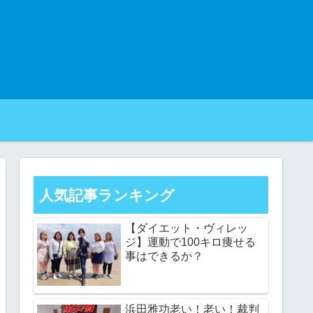
人気記事ランキング
【ダイエット・ヴィレッ
ジ】運動で100キロ痩せる
事はできるか？
浜田雅功老い！老い！裁判