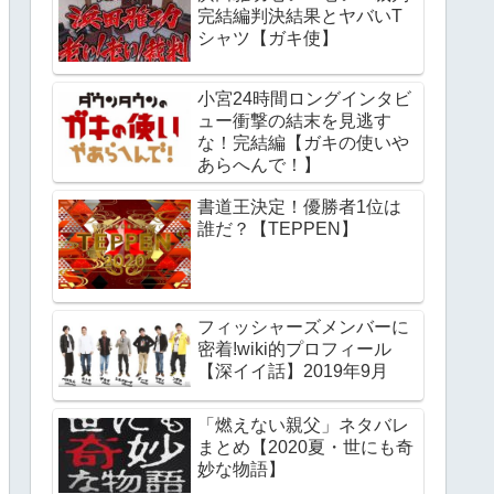
完結編判決結果とヤバいT
シャツ【ガキ使】
小宮24時間ロングインタビ
ュー衝撃の結末を見逃す
な！完結編【ガキの使いや
あらへんで！】
書道王決定！優勝者1位は
誰だ？【TEPPEN】
フィッシャーズメンバーに
密着!wiki的プロフィール
【深イイ話】2019年9月
「燃えない親父」ネタバレ
まとめ【2020夏・世にも奇
妙な物語】