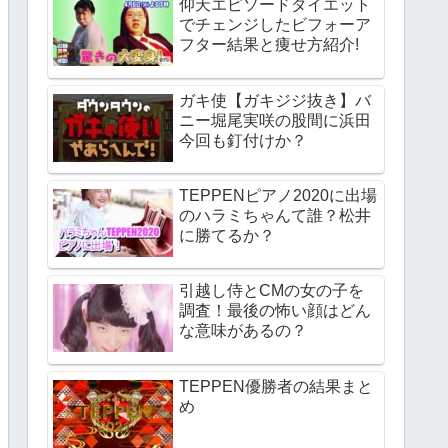
仰天エピソードダイエット
でチェンジしたビフォーア
フター結果と痩せ方紹介!
ガキ使【ガキジジ抜き】バ
ニー堀尾実咲の股間に浜田
今回も釘付けか？
TEPPENピアノ2020に出場
のハラミちゃんて誰？松井
に勝てるか？
引越し侍とCMの女の子を
調査！最後の怖い顔はどん
な意味があるの？
TEPPEN優勝者の結果まと
め