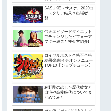
SASUKE（サスケ）2020コ
ースクリア結果＆出場者一
覧
仰天エピソードダイエット
でチェンジしたビフォーア
フター結果と痩せ方紹介!
ロイヤルホスト合格不合格
結果発表!イチオシメニュー
TOP10【ジョブチューン】
綾野剛の恋した歴代彼女と
自宅や高校時代についてま
とめてみた
ガキ使【ガキジジ抜き】バ