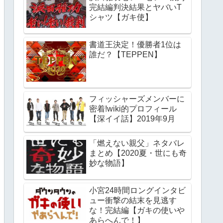
完結編判決結果とヤバいT
シャツ【ガキ使】
書道王決定！優勝者1位は
誰だ？【TEPPEN】
フィッシャーズメンバーに
密着!wiki的プロフィール
【深イイ話】2019年9月
「燃えない親父」ネタバレ
まとめ【2020夏・世にも奇
妙な物語】
小宮24時間ロングインタビ
ュー衝撃の結末を見逃す
な！完結編【ガキの使いや
あらへんで！】