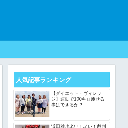
人気記事ランキング
【ダイエット・ヴィレッ
ジ】運動で100キロ痩せる
事はできるか？
浜田雅功老い！老い！裁判