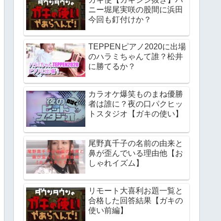
ニー堀尾実咲の股間に浜田
今回も釘付けか？
TEPPENピアノ2020に出場
のハラミちゃんて誰？松井
に勝てるか？
カラオケ爆笑ものまね優勝
者は誰に？夜の口パクヒッ
トスタジオ【ガキの使い】
尾野真千子の名前の由来と
鼻が歪んでいる理由他【お
しゃれイズム】
リモート大喜利お題一覧と
合格した回答結果【ガキの
使い前編】