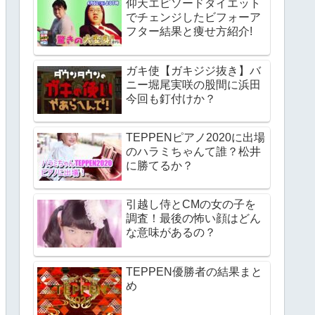
仰天エピソードダイエット
でチェンジしたビフォーア
フター結果と痩せ方紹介!
ガキ使【ガキジジ抜き】バ
ニー堀尾実咲の股間に浜田
今回も釘付けか？
TEPPENピアノ2020に出場
のハラミちゃんて誰？松井
に勝てるか？
引越し侍とCMの女の子を
調査！最後の怖い顔はどん
な意味があるの？
TEPPEN優勝者の結果まと
め