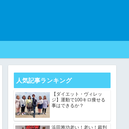
人気記事ランキング
【ダイエット・ヴィレッ
ジ】運動で100キロ痩せる
事はできるか？
浜田雅功老い！老い！裁判