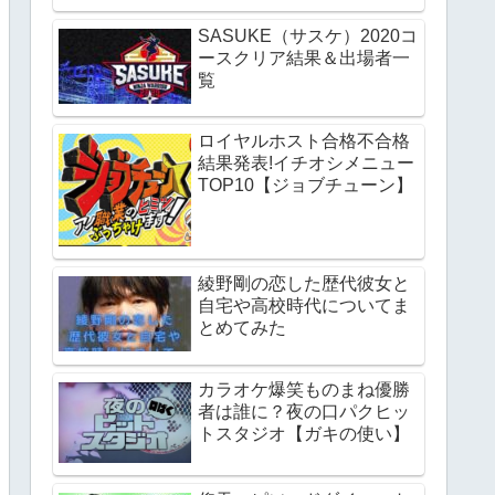
SASUKE（サスケ）2020コ
ースクリア結果＆出場者一
覧
ロイヤルホスト合格不合格
結果発表!イチオシメニュー
TOP10【ジョブチューン】
綾野剛の恋した歴代彼女と
自宅や高校時代についてま
とめてみた
カラオケ爆笑ものまね優勝
者は誰に？夜の口パクヒッ
トスタジオ【ガキの使い】