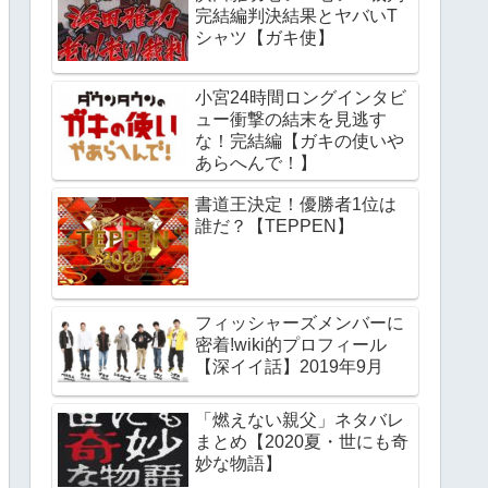
完結編判決結果とヤバいT
シャツ【ガキ使】
小宮24時間ロングインタビ
ュー衝撃の結末を見逃す
な！完結編【ガキの使いや
あらへんで！】
書道王決定！優勝者1位は
誰だ？【TEPPEN】
フィッシャーズメンバーに
密着!wiki的プロフィール
【深イイ話】2019年9月
「燃えない親父」ネタバレ
まとめ【2020夏・世にも奇
妙な物語】