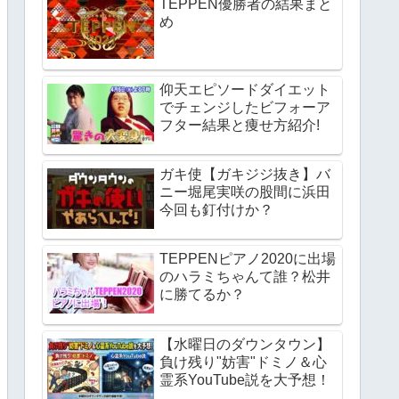
TEPPEN優勝者の結果まと
め
仰天エピソードダイエット
でチェンジしたビフォーア
フター結果と痩せ方紹介!
ガキ使【ガキジジ抜き】バ
ニー堀尾実咲の股間に浜田
今回も釘付けか？
TEPPENピアノ2020に出場
のハラミちゃんて誰？松井
に勝てるか？
【水曜日のダウンタウン】
負け残り"妨害"ドミノ＆心
霊系YouTube説を大予想！