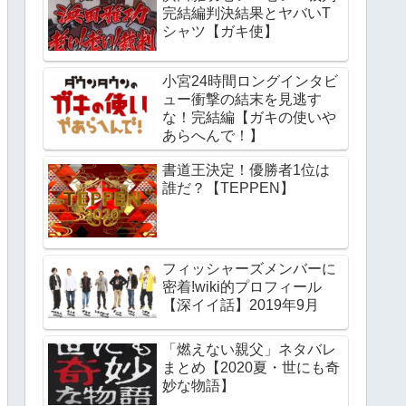
完結編判決結果とヤバいT
シャツ【ガキ使】
小宮24時間ロングインタビ
ュー衝撃の結末を見逃す
な！完結編【ガキの使いや
あらへんで！】
書道王決定！優勝者1位は
誰だ？【TEPPEN】
フィッシャーズメンバーに
密着!wiki的プロフィール
【深イイ話】2019年9月
「燃えない親父」ネタバレ
まとめ【2020夏・世にも奇
妙な物語】