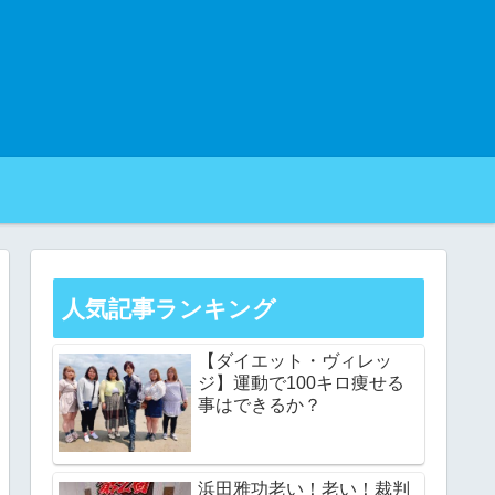
人気記事ランキング
【ダイエット・ヴィレッ
ジ】運動で100キロ痩せる
事はできるか？
浜田雅功老い！老い！裁判