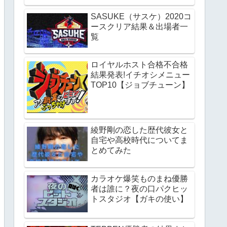
SASUKE（サスケ）2020コ
ースクリア結果＆出場者一
覧
ロイヤルホスト合格不合格
結果発表!イチオシメニュー
TOP10【ジョブチューン】
綾野剛の恋した歴代彼女と
自宅や高校時代についてま
とめてみた
カラオケ爆笑ものまね優勝
者は誰に？夜の口パクヒッ
トスタジオ【ガキの使い】