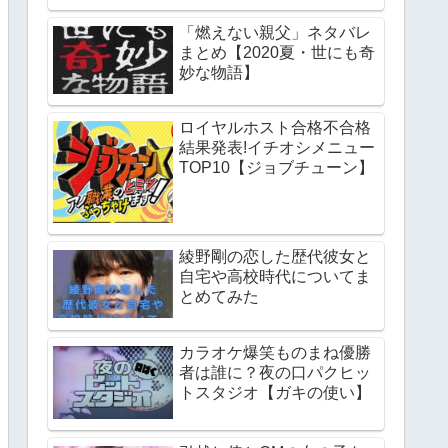
「燃えない親父」ネタバレ
まとめ【2020夏・世にも奇
妙な物語】
ロイヤルホスト合格不合格
結果発表!イチオシメニュー
TOP10【ジョブチューン】
綾野剛の恋した歴代彼女と
自宅や高校時代についてま
とめてみた
カラオケ爆笑ものまね優勝
者は誰に？夜の口パクヒッ
トスタジオ【ガキの使い】