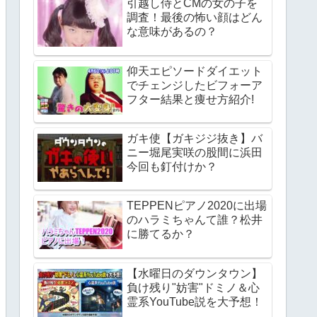
引越し侍とCMの女の子を
調査！最後の怖い顔はどん
な意味があるの？
仰天エピソードダイエット
でチェンジしたビフォーア
フター結果と痩せ方紹介!
ガキ使【ガキジジ抜き】バ
ニー堀尾実咲の股間に浜田
今回も釘付けか？
TEPPENピアノ2020に出場
のハラミちゃんて誰？松井
に勝てるか？
【水曜日のダウンタウン】
負け残り"妨害"ドミノ＆心
霊系YouTube説を大予想！