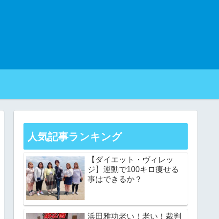
人気記事ランキング
【ダイエット・ヴィレッ
ジ】運動で100キロ痩せる
事はできるか？
浜田雅功老い！老い！裁判