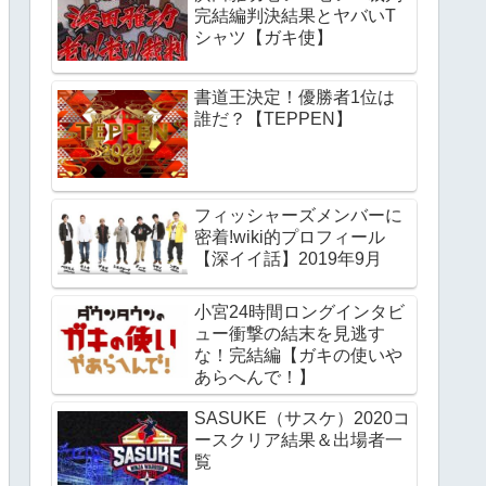
完結編判決結果とヤバいT
シャツ【ガキ使】
書道王決定！優勝者1位は
誰だ？【TEPPEN】
フィッシャーズメンバーに
密着!wiki的プロフィール
【深イイ話】2019年9月
小宮24時間ロングインタビ
ュー衝撃の結末を見逃す
な！完結編【ガキの使いや
あらへんで！】
SASUKE（サスケ）2020コ
ースクリア結果＆出場者一
覧