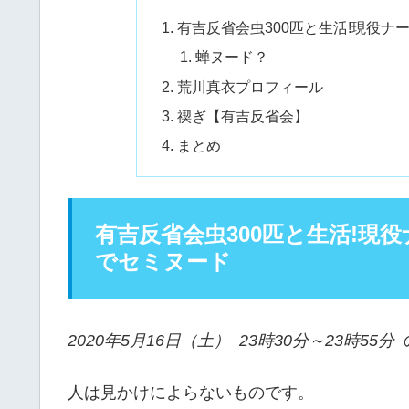
有吉反省会虫300匹と生活!現役
蝉ヌード？
荒川真衣プロフィール
禊ぎ【有吉反省会】
まとめ
有吉反省会虫300匹と生活!現
でセミヌード
2020年5月16日（土） 23時30分～23時55分
人は見かけによらないものです。