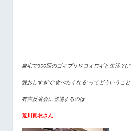
自宅で300匹のゴキブリやコオロギと生活？(;’∀
愛おしすぎて“食べたくなる”ってどういうこと
有吉反省会に登場するのは
荒川真衣さん