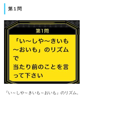
第１問
『い～しや～きいも～おいも』のリズム。