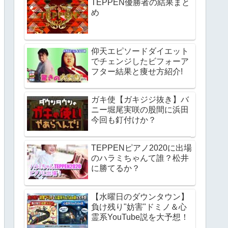
TEPPEN優勝者の結果まと
め
仰天エピソードダイエット
でチェンジしたビフォーア
フター結果と痩せ方紹介!
ガキ使【ガキジジ抜き】バ
ニー堀尾実咲の股間に浜田
今回も釘付けか？
TEPPENピアノ2020に出場
のハラミちゃんて誰？松井
に勝てるか？
【水曜日のダウンタウン】
負け残り"妨害"ドミノ＆心
霊系YouTube説を大予想！