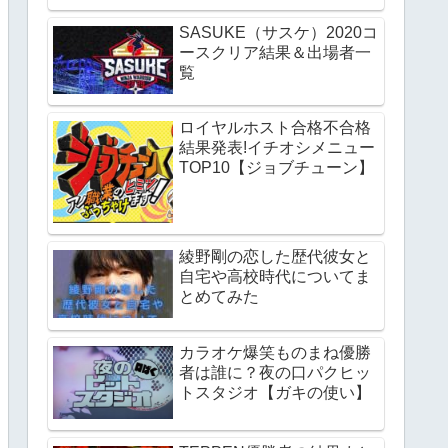
SASUKE（サスケ）2020コ
ースクリア結果＆出場者一
覧
ロイヤルホスト合格不合格
結果発表!イチオシメニュー
TOP10【ジョブチューン】
綾野剛の恋した歴代彼女と
自宅や高校時代についてま
とめてみた
カラオケ爆笑ものまね優勝
者は誰に？夜の口パクヒッ
トスタジオ【ガキの使い】