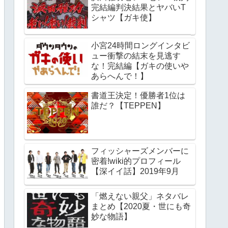
完結編判決結果とヤバいT
シャツ【ガキ使】
小宮24時間ロングインタビ
ュー衝撃の結末を見逃す
な！完結編【ガキの使いや
あらへんで！】
書道王決定！優勝者1位は
誰だ？【TEPPEN】
フィッシャーズメンバーに
密着!wiki的プロフィール
【深イイ話】2019年9月
「燃えない親父」ネタバレ
まとめ【2020夏・世にも奇
妙な物語】