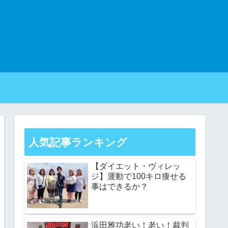
人気記事ランキング
【ダイエット・ヴィレッ
ジ】運動で100キロ痩せる
事はできるか？
浜田雅功老い！老い！裁判