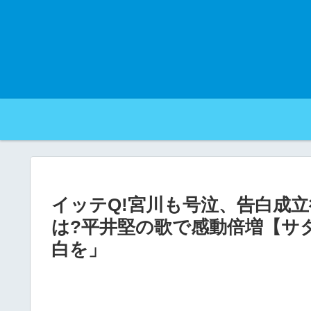
イッテQ!宮川も号泣、告白成
は?平井堅の歌で感動倍増【サ
白を」