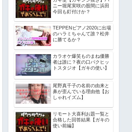
ニー堀尾実咲の股間に浜田
今回も釘付けか？
TEPPENピアノ2020に出場
のハラミちゃんて誰？松井
に勝てるか？
カラオケ爆笑ものまね優勝
者は誰に？夜の口パクヒッ
トスタジオ【ガキの使い】
尾野真千子の名前の由来と
鼻が歪んでいる理由他【お
しゃれイズム】
リモート大喜利お題一覧と
合格した回答結果【ガキの
使い前編】