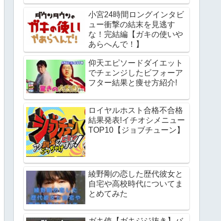
小宮24時間ロングインタビ
ュー衝撃の結末を見逃す
な！完結編【ガキの使いや
あらへんで！】
仰天エピソードダイエット
でチェンジしたビフォーア
フター結果と痩せ方紹介!
ロイヤルホスト合格不合格
結果発表!イチオシメニュー
TOP10【ジョブチューン】
綾野剛の恋した歴代彼女と
自宅や高校時代についてま
とめてみた
ガキ使【ガキジジ抜き】バ