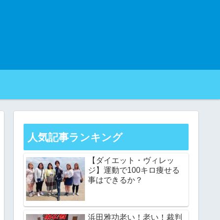
人気記事ランキング
【ダイエット・ヴィレッ
ジ】運動で100キロ痩せる
事はできるか？
浜田雅功老い！老い！裁判