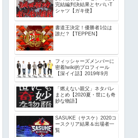
完結編判決結果とヤバいT
シャツ【ガキ使】
書道王決定！優勝者1位は
誰だ？【TEPPEN】
フィッシャーズメンバーに
密着!wiki的プロフィール
【深イイ話】2019年9月
「燃えない親父」ネタバレ
まとめ【2020夏・世にも奇
妙な物語】
SASUKE（サスケ）2020コ
ースクリア結果＆出場者一
覧