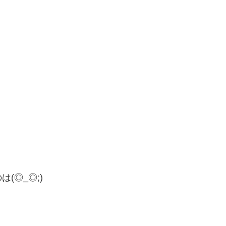
(◎_◎;)